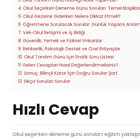
3
Okul Tanıtım Günü Hazırlığı Nasıl Yapılmalı?
4
Okul Seçerken Deneme Günü Soruları: Temel Başlıkla
5
Okul Gezisine Giderken Nelere Dikkat Etmeli?
6
Öğretmene Sorulacak Sorular: Günlük Yaşamı Anlam
7
Veli-Okul İletişimi ve İş Birliği
8
Güvenlik, Yemek ve Fiziksel İmkanlar
9
Rehberlik, Psikolojik Destek ve Özel İhtiyaçlar
10
Okul Tanıtım Günü İçin Pratik Soru Listesi
11
Gelen Cevapları Nasıl Değerlendirmelisiniz?
12
Sonuç: Bilinçli Karar İçin Doğru Sorular Şart
13
Sıkça Sorulan Sorular
Hızlı Cevap
Okul seçerken deneme günü soruları; eğitim yaklaşımı, d