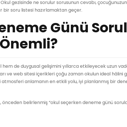
. Okul gezisinde ne sorulur sorusunun cevabı, çocuğunuzun
lir bir soru listesi hazırlamaktan geçer.
Deneme Günü Sorul
 Önemli?
m de duygusal gelişimini yıllarca etkileyecek uzun vadel
ı ve web sitesi içerikleri çoğu zaman okulun ideal hâlini g
içi atmosferi anlamanın en etkili yolu, iyi planlanmış bir d
, önceden belirlenmiş “okul seçerken deneme günü sorula