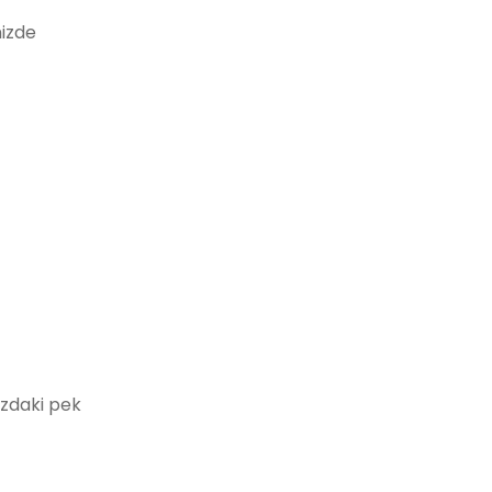
nizde
ızdaki pek