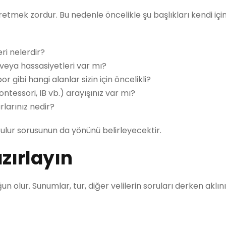
etmek zordur. Bu nedenle öncelikle şu başlıkları kendi içi
i nelerdir?
 veya hassasiyetleri var mı?
or gibi hangi alanlar sizin için öncelikli?
ntessori, IB vb.) arayışınız var mı?
rlarınız nedir?
rulur sorusunun da yönünü belirleyecektir.
azırlayın
n olur. Sunumlar, tur, diğer velilerin soruları derken aklın