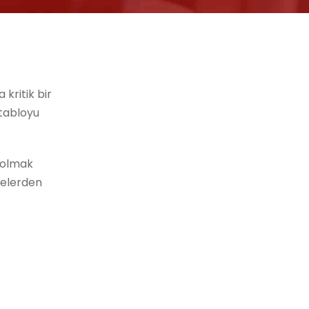
kritik bir
 tabloyu
 olmak
melerden