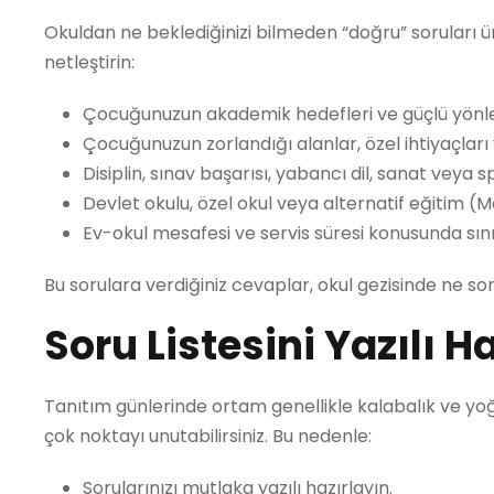
Okuldan ne beklediğinizi bilmeden “doğru” soruları ür
netleştirin:
Çocuğunuzun akademik hedefleri ve güçlü yönler
Çocuğunuzun zorlandığı alanlar, özel ihtiyaçları
Disiplin, sınav başarısı, yabancı dil, sanat veya sp
Devlet okulu, özel okul veya alternatif eğitim (Mo
Ev-okul mesafesi ve servis süresi konusunda sını
Bu sorulara verdiğiniz cevaplar, okul gezisinde ne so
Soru Listesini Yazılı H
Tanıtım günlerinde ortam genellikle kalabalık ve yoğu
çok noktayı unutabilirsiniz. Bu nedenle:
Sorularınızı mutlaka yazılı hazırlayın.