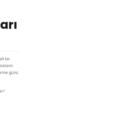
arı
i bir
österir.
eneme günü
rı”