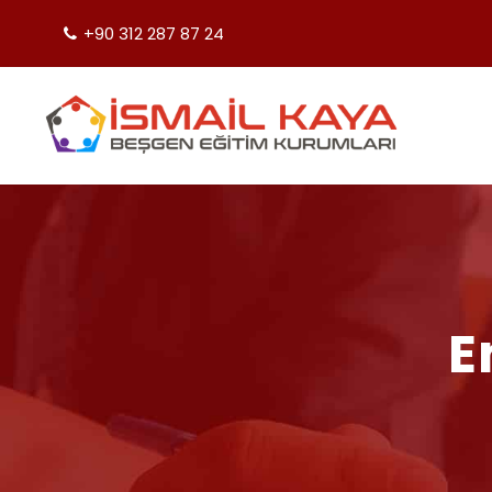
+90 312 287 87 24
E