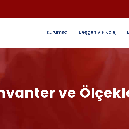
Kurumsal
Beşgen VIP Kolej
nvanter ve Ölçekl