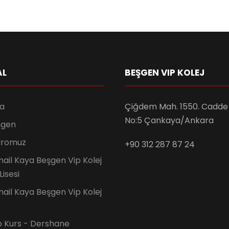
AL
BEŞGEN VIP KOLEJ
a
Çiğdem Mah. 1550. Cadde 
No:5 Çankaya/Ankara
şgen
dromuz
+90 312 287 87 24
ail Kaya Beşgen Vip Kolej
Lisesi
ail Kaya Beşgen Vip Kolej
p Kurs - Dershane