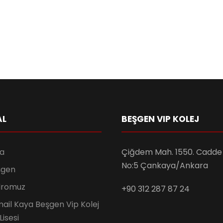
AL
BEŞGEN VIP KOLEJ
a
Çiğdem Mah. 1550. Cadde 
No:5 Çankaya/Ankara
şgen
dromuz
+90 312 287 87 24
ail Kaya Beşgen Vip Kolej
Lisesi