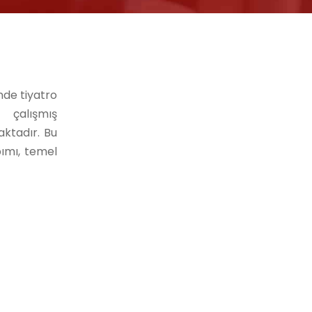
nde tiyatro
a çalışmış
aktadır. Bu
pımı, temel