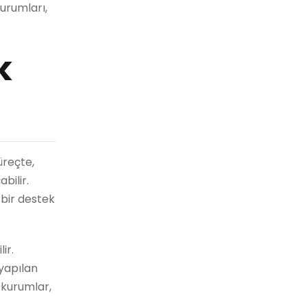
urumları,
k
üreçte,
bilir.
 bir destek
ir.
 yapılan
 kurumlar,