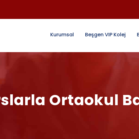
Kurumsal
Beşgen VIP Kolej
larla Ortaokul Ba