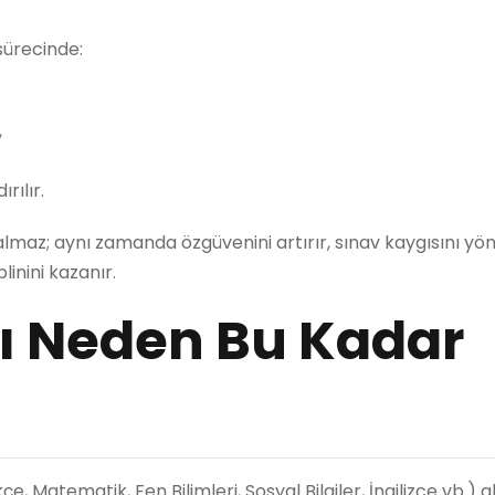
 sürecinde:
,
rılır.
lmaz; aynı zamanda özgüvenini artırır, sınav kaygısını y
linini kazanır.
rı Neden Bu Kadar
, Matematik, Fen Bilimleri, Sosyal Bilgiler, İngilizce vb.) a