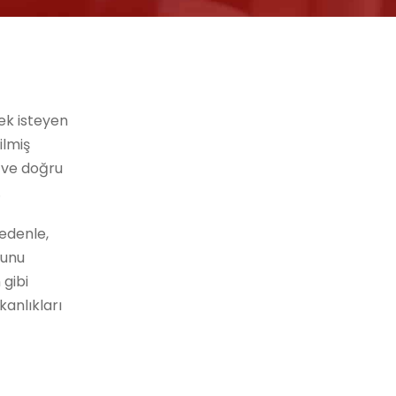
mek isteyen
ilmiş
 ve doğru
.
nedenle,
nunu
 gibi
anlıkları