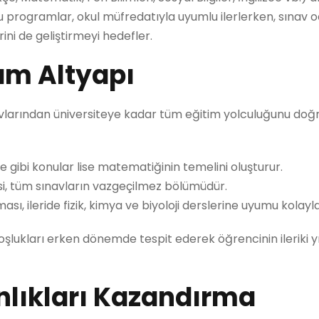
 programlar, okul müfredatıyla uyumlu ilerlerken, sınav o
ni de geliştirmeyi hedefler.
am Altyapı
sınavlarından üniversiteye kadar tüm eğitim yolculuğunu do
gibi konular lise matematiğinin temelini oluşturur.
si, tüm sınavların vazgeçilmez bölümüdür.
, ileride fizik, kimya ve biyoloji derslerine uyumu kolaylaş
oşlukları erken dönemde tespit ederek öğrencinin ileriki y
nlıkları Kazandırma