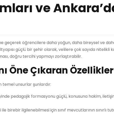
umları ve Ankara’d
sine geçerek öğrencilere daha yoğun, daha bireysel ve da
apısı güçlü bir şehir olarak, velilere çok sayıda nitelikli 
sı, doğru tercihi yapmayı zorlaştırabilir.
nı Öne Çıkaran Özellikler
n temel unsurlar şunlardır:
inde pedagojik formasyonu güçlü, konusuna hakim, iletişim
 birebir ilgilenebilmesi için sınıf mevcutlarının sınırlı tu