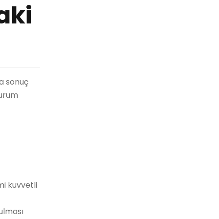
aki
ha sonuç
kurum
i kuvvetli
tulması