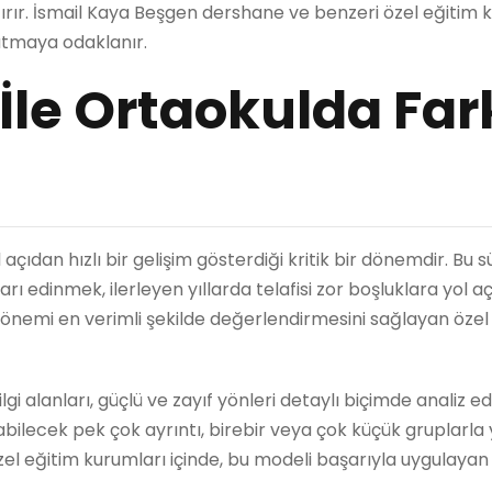
ırır. İsmail Kaya Beşgen dershane ve benzeri özel eğitim k
patmaya odaklanır.
İle Ortaokulda Far
dan hızlı bir gelişim gösterdiği kritik bir dönemdir. Bu s
ı edinmek, ilerleyen yıllarda telafisi zor boşluklara yol aça
önemi en verimli şekilde değerlendirmesini sağlayan özel
i alanları, güçlü ve zayıf yönleri detaylı biçimde analiz edil
bilecek pek çok ayrıntı, birebir veya çok küçük gruplarla
zel eğitim kurumları içinde, bu modeli başarıyla uygulayan
.