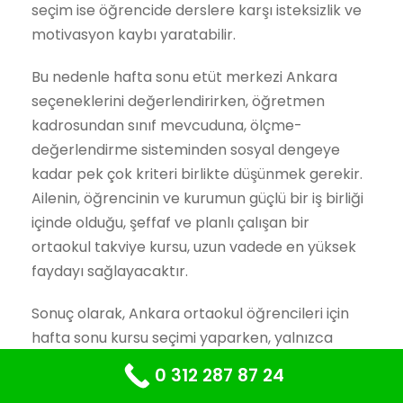
seçim ise öğrencide derslere karşı isteksizlik ve
motivasyon kaybı yaratabilir.
Bu nedenle hafta sonu etüt merkezi Ankara
seçeneklerini değerlendirirken, öğretmen
kadrosundan sınıf mevcuduna, ölçme-
değerlendirme sisteminden sosyal dengeye
kadar pek çok kriteri birlikte düşünmek gerekir.
Ailenin, öğrencinin ve kurumun güçlü bir iş birliği
içinde olduğu, şeffaf ve planlı çalışan bir
ortaokul takviye kursu, uzun vadede en yüksek
faydayı sağlayacaktır.
Sonuç olarak, Ankara ortaokul öğrencileri için
hafta sonu kursu seçimi yaparken, yalnızca
bugünkü notları değil, öğrencinin uzun vadeli
0 312 287 87 24
eğitim yolculuğunu da düşünmek en sağlıklı