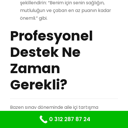
şekillendirin: “Benim için senin sağlığın,
mutluluğun ve çaban en az puanın kadar
önemli.” gibi.
Profesyonel
Destek Ne
Zaman
Gerekli?
Bazen sınav döneminde aile içi tartışma
yönetimi için ebeveyn çabası tek başına yeterli
0 312 287 87 24
olmayabilir. Özellikle bazı belirtiler varsa