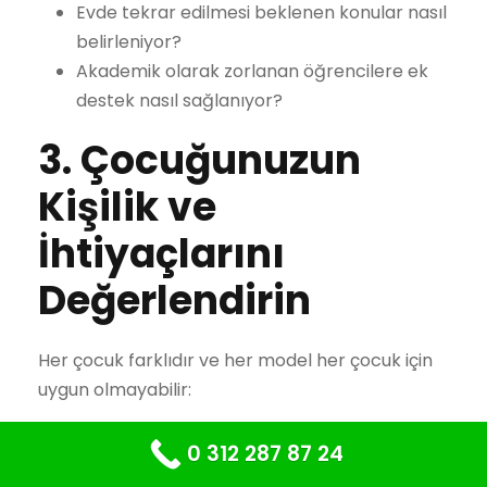
Evde tekrar edilmesi beklenen konular nasıl
belirleniyor?
Akademik olarak zorlanan öğrencilere ek
destek nasıl sağlanıyor?
3. Çocuğunuzun
Kişilik ve
İhtiyaçlarını
Değerlendirin
Her çocuk farklıdır ve her model her çocuk için
uygun olmayabilir:
Çocuğunuz kendi kendini motive edebilen,
0 312 287 87 24
meraklı ve aktif bir yapıya mı sahip?